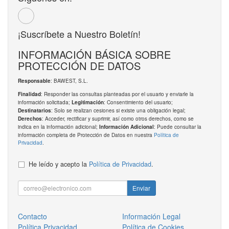
¡Suscríbete a Nuestro Boletín!
INFORMACIÓN BÁSICA SOBRE
PROTECCIÓN DE DATOS
: BAWEST, S.L.
Responsable
: Responder las consultas planteadas por el usuario y enviarle la
Finalidad
información solicitada;
: Consentimiento del usuario;
Legitimación
: Solo se realizan cesiones si existe una obligación legal;
Destinatarios
: Acceder, rectificar y suprimir, así como otros derechos, como se
Derechos
indica en la información adicional;
: Puede consultar la
Información Adicional
información completa de Protección de Datos en nuestra
Política de
Privacidad
.
He leído y acepto la
Política de Privacidad
.
Enviar
Contacto
Información Legal
Política Privacidad
Política de Cookies