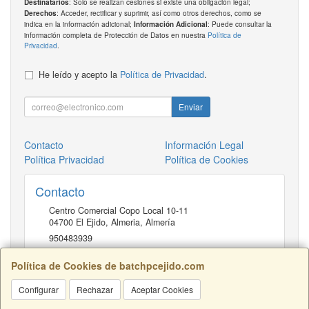
: Solo se realizan cesiones si existe una obligación legal;
Destinatarios
: Acceder, rectificar y suprimir, así como otros derechos, como se
Derechos
indica en la información adicional;
: Puede consultar la
Información Adicional
información completa de Protección de Datos en nuestra
Política de
Privacidad
.
He leído y acepto la
Política de Privacidad
.
Enviar
Contacto
Información Legal
Política Privacidad
Política de Cookies
Contacto
Centro Comercial Copo Local 10-11
04700
El Ejido, Almeria
,
Almería
950483939
Política de Cookies de batchpcejido.com
Horario
Configurar
Rechazar
Aceptar Cookies
10 a 22H