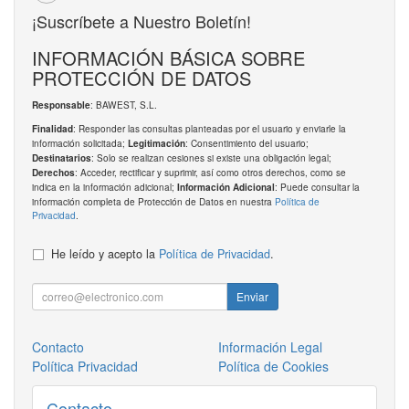
¡Suscríbete a Nuestro Boletín!
INFORMACIÓN BÁSICA SOBRE
PROTECCIÓN DE DATOS
: BAWEST, S.L.
Responsable
: Responder las consultas planteadas por el usuario y enviarle la
Finalidad
información solicitada;
: Consentimiento del usuario;
Legitimación
: Solo se realizan cesiones si existe una obligación legal;
Destinatarios
: Acceder, rectificar y suprimir, así como otros derechos, como se
Derechos
indica en la información adicional;
: Puede consultar la
Información Adicional
información completa de Protección de Datos en nuestra
Política de
Privacidad
.
He leído y acepto la
Política de Privacidad
.
Enviar
Contacto
Información Legal
Política Privacidad
Política de Cookies
Contacto