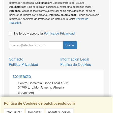
información solicitada;
: Consentimiento del usuario;
Legitimación
: Solo se realizan cesiones si existe una obligación legal;
Destinatarios
: Acceder, rectificar y suprimir, así como otros derechos, como se
Derechos
indica en la información adicional;
: Puede consultar la
Información Adicional
información completa de Protección de Datos en nuestra
Política de
Privacidad
.
He leído y acepto la
Política de Privacidad
.
Enviar
Contacto
Información Legal
Política Privacidad
Política de Cookies
Contacto
Centro Comercial Copo Local 10-11
04700
El Ejido, Almeria
,
Almería
950483939
Política de Cookies de batchpcejido.com
Horario
Configurar
Rechazar
Aceptar Cookies