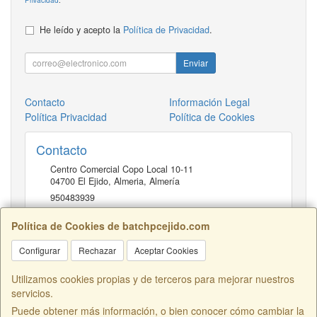
He leído y acepto la
Política de Privacidad
.
Enviar
Contacto
Información Legal
Política Privacidad
Política de Cookies
Contacto
Centro Comercial Copo Local 10-11
04700
El Ejido, Almeria
,
Almería
950483939
Política de Cookies de batchpcejido.com
Horario
Configurar
Rechazar
Aceptar Cookies
10 a 22H
Utilizamos cookies propias y de terceros para mejorar nuestros
servicios.
Puede obtener más información, o bien conocer cómo cambiar la
Centro Comercial Copo Local 46, 04700, Almería, España. - C.I.F.: