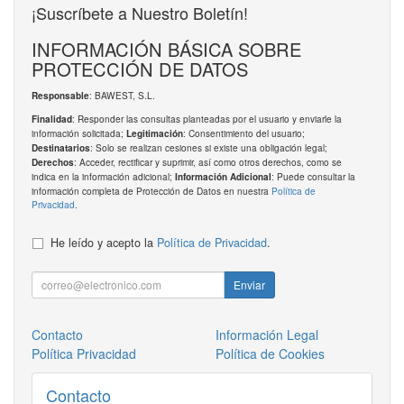
¡Suscríbete a Nuestro Boletín!
INFORMACIÓN BÁSICA SOBRE
PROTECCIÓN DE DATOS
: BAWEST, S.L.
Responsable
: Responder las consultas planteadas por el usuario y enviarle la
Finalidad
información solicitada;
: Consentimiento del usuario;
Legitimación
: Solo se realizan cesiones si existe una obligación legal;
Destinatarios
: Acceder, rectificar y suprimir, así como otros derechos, como se
Derechos
indica en la información adicional;
: Puede consultar la
Información Adicional
información completa de Protección de Datos en nuestra
Política de
Privacidad
.
He leído y acepto la
Política de Privacidad
.
Enviar
Contacto
Información Legal
Política Privacidad
Política de Cookies
Contacto