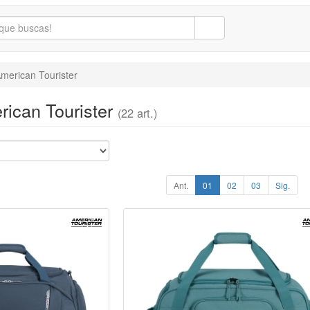
merican Tourister
rican Tourister
(22 art.)
Ant.
01
02
03
Sig.