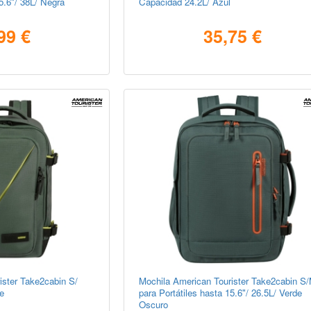
15.6"/ 38L/ Negra
Capacidad 24.2L/ Azul
99 €
35,75 €
ister Take2cabin S/
Mochila American Tourister Take2cabin S
e
para Portátiles hasta 15.6"/ 26.5L/ Verde
Oscuro