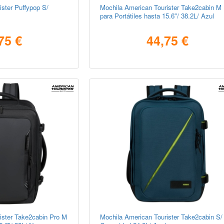
ster Puffypop S/
Mochila American Tourister Take2cabin M
para Portátiles hasta 15.6"/ 38.2L/ Azul
75 €
44,75 €
ister Take2cabin Pro M
Mochila American Tourister Take2cabin S/