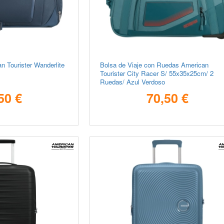
n Tourister Wanderlite
Bolsa de Viaje con Ruedas American
Tourister City Racer S/ 55x35x25cm/ 2
Ruedas/ Azul Verdoso
50 €
70,50 €