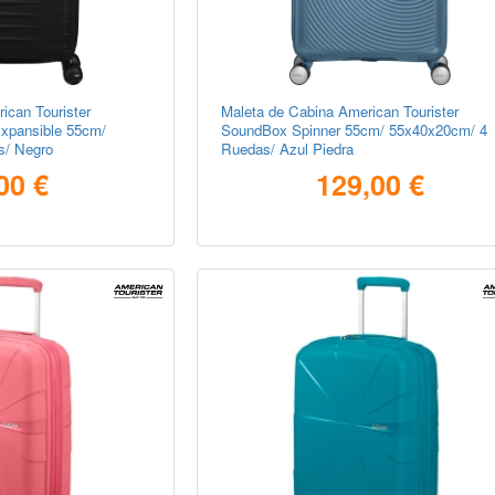
ican Tourister
Maleta de Cabina American Tourister
Expansible 55cm/
SoundBox Spinner 55cm/ 55x40x20cm/ 4
s/ Negro
Ruedas/ Azul Piedra
00 €
129,00 €