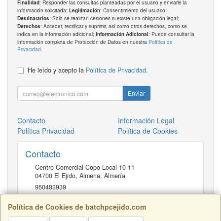
: Responder las consultas planteadas por el usuario y enviarle la
Finalidad
información solicitada;
: Consentimiento del usuario;
Legitimación
: Solo se realizan cesiones si existe una obligación legal;
Destinatarios
: Acceder, rectificar y suprimir, así como otros derechos, como se
Derechos
indica en la información adicional;
: Puede consultar la
Información Adicional
información completa de Protección de Datos en nuestra
Política de
Privacidad
.
He leído y acepto la
Política de Privacidad
.
Enviar
Contacto
Información Legal
Política Privacidad
Política de Cookies
Contacto
Centro Comercial Copo Local 10-11
04700
El Ejido, Almeria
,
Almería
950483939
Política de Cookies de batchpcejido.com
Horario