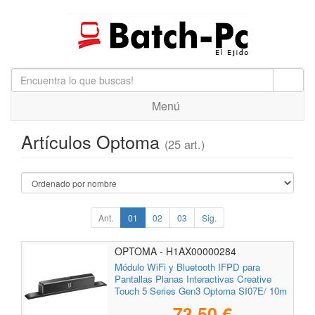
Menú
Artículos Optoma
(25 art.)
Ant.
01
02
03
Sig.
OPTOMA - H1AX00000284
Módulo WiFi y Bluetooth IFPD para
Pantallas Planas Interactivas Creative
Touch 5 Series Gen3 Optoma SI07E/ 10m
73,50 €