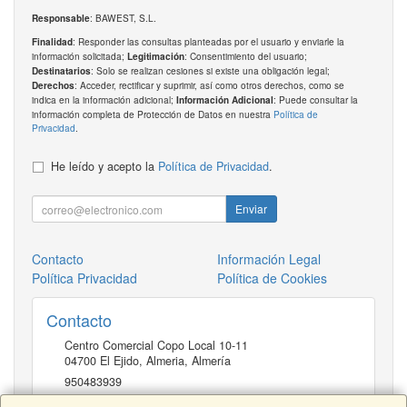
: BAWEST, S.L.
Responsable
: Responder las consultas planteadas por el usuario y enviarle la
Finalidad
información solicitada;
: Consentimiento del usuario;
Legitimación
: Solo se realizan cesiones si existe una obligación legal;
Destinatarios
: Acceder, rectificar y suprimir, así como otros derechos, como se
Derechos
indica en la información adicional;
: Puede consultar la
Información Adicional
información completa de Protección de Datos en nuestra
Política de
Privacidad
.
He leído y acepto la
Política de Privacidad
.
Enviar
Contacto
Información Legal
Política Privacidad
Política de Cookies
Contacto
Centro Comercial Copo Local 10-11
04700
El Ejido, Almeria
,
Almería
950483939