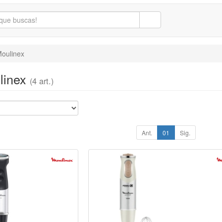
oulinex
ulinex
(4 art.)
Ant.
01
Sig.